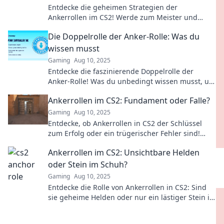
Entdecke die geheimen Strategien der
Ankerrollen im CS2! Werde zum Meister und
erobere das Spiel mit unseren Tipps und Tricks!
Die Doppelrolle der Anker-Rolle: Was du
wissen musst
Gaming
Aug 10, 2025
Entdecke die faszinierende Doppelrolle der
Anker-Rolle! Was du unbedingt wissen musst, um
erfolgreich zu navigieren!
Ankerrollen im CS2: Fundament oder Falle?
Gaming
Aug 10, 2025
Entdecke, ob Ankerrollen in CS2 der Schlüssel
zum Erfolg oder ein trügerischer Fehler sind!
Lass dich überraschen!
Ankerrollen im CS2: Unsichtbare Helden
oder Stein im Schuh?
Gaming
Aug 10, 2025
Entdecke die Rolle von Ankerrollen in CS2: Sind
sie geheime Helden oder nur ein lästiger Stein im
Schuh? Finde es jetzt heraus!