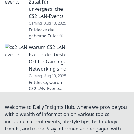
Freundschaften
Zutat für
blühen und
unvergessliche
Rivalitäten
CS2 LAN-Events
entfachen!
Gaming
Aug 10, 2025
Entdecke, warum
Entdecke die
du das nicht
geheime Zutat für
verpassen solltest!
unvergessliche
Warum CS2 LAN-
CS2 LAN-Events
und bringe deine
Events der beste
Gaming-Nächte
Ort für Gaming-
auf das nächste
Networking sind
Level!
Gaming
Aug 10, 2025
Entdecke, warum
CS2 LAN-Events
der ultimative
Hotspot für
Gaming-
Welcome to Daily Insights Hub, where we provide you
Networking und
with a wealth of information on various topics
unvergessliche
including current events, lifestyle tips, technology
Erlebnisse sind!
trends, and more. Stay informed and engaged with
Sei dabei und