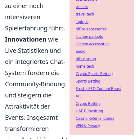
zu einer noch
wallets
travel tech
intensiveren
laptops
Spielerfahrung führt.
office accessories
kitchen gadgets
Innovationen
wie
kitchen accessories
Live-Statistiken und
audio
office setup
ein integriertes Chat-
home tech
System fördern die
Crypto Sports Betting
Sports Betting
Community-Bindung
Fresh pSEO Content Boost
und steigern die
API
Crypto Betting
Attraktivität der
UAE E-Invoicing
Events. Insgesamt
Casino Referral Codes
VPN & Privacy
transformieren