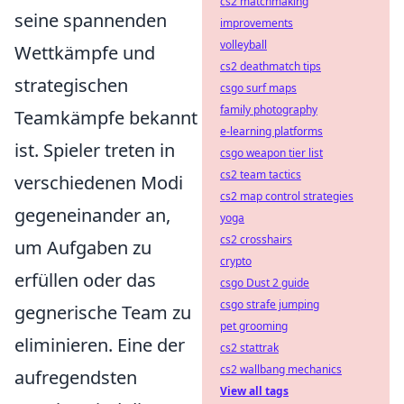
cs2 matchmaking
seine spannenden
improvements
volleyball
Wettkämpfe und
cs2 deathmatch tips
strategischen
csgo surf maps
family photography
Teamkämpfe bekannt
e-learning platforms
ist. Spieler treten in
csgo weapon tier list
cs2 team tactics
verschiedenen Modi
cs2 map control strategies
gegeneinander an,
yoga
cs2 crosshairs
um Aufgaben zu
crypto
erfüllen oder das
csgo Dust 2 guide
csgo strafe jumping
gegnerische Team zu
pet grooming
eliminieren. Eine der
cs2 stattrak
cs2 wallbang mechanics
aufregendsten
View all tags