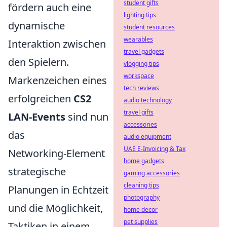
student gifts
fördern auch eine
lighting tips
dynamische
student resources
wearables
Interaktion zwischen
travel gadgets
den Spielern.
vlogging tips
workspace
Markenzeichen eines
tech reviews
erfolgreichen
CS2
audio technology
travel gifts
LAN-Events
sind nun
accessories
das
audio equipment
UAE E-Invoicing & Tax
Networking-Element
home gadgets
strategische
gaming accessories
cleaning tips
Planungen in Echtzeit
photography
und die Möglichkeit,
home decor
pet supplies
Taktiken in einem