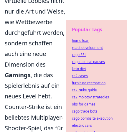
virtuelle Lobbies nicht
nur die Art und Weise,
wie Wettbewerbe
Popular Tags
durchgeführt werden,
home loan
sondern schaffen
react development
auch eine neue
csgo ESL
csgo tactical pauses
Dimension des
keto diet
Gamings
, die das
cs2 cases
furniture restoration
Spielerlebnis auf ein
cs2 Nuke guide
neues Level hebt.
cs2 molotov strategies
obs for games
Counter-Strike ist ein
csgo trade bots
beliebtes Multiplayer-
csgo bombsite execution
electric cars
Shooter-Spiel, das für