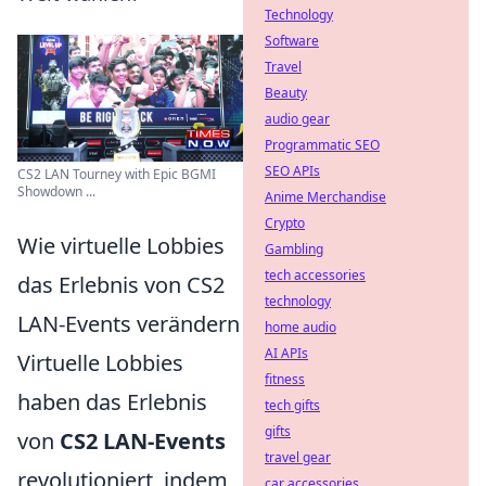
Technology
Software
Travel
Beauty
audio gear
Programmatic SEO
SEO APIs
CS2 LAN Tourney with Epic BGMI
Showdown ...
Anime Merchandise
Crypto
Wie virtuelle Lobbies
Gambling
tech accessories
das Erlebnis von CS2
technology
LAN-Events verändern
home audio
AI APIs
Virtuelle Lobbies
fitness
haben das Erlebnis
tech gifts
gifts
von
CS2 LAN-Events
travel gear
revolutioniert, indem
car accessories