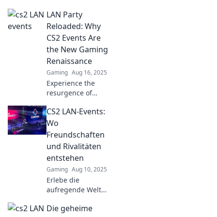
and discover how
LAN Party
to create
unforgettable
Reloaded: Why
moments at
CS2 Events Are
thrilling CS2
the New Gaming
events! Join the
Renaissance
fun now!
Gaming
Aug 16, 2025
Experience the
resurgence of
gaming at CS2
CS2 LAN-Events:
LAN parties—
discover why these
Wo
events are
Freundschaften
sparking a new
und Rivalitäten
renaissance in the
entstehen
gaming world!
Gaming
Aug 10, 2025
Erlebe die
aufregende Welt
der CS2 LAN-
Die geheime
Events, wo