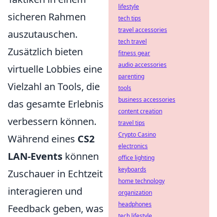
lifestyle
sicheren Rahmen
tech tips
travel accessories
auszutauschen.
tech travel
Zusätzlich bieten
fitness gear
audio accessories
virtuelle Lobbies eine
parenting
Vielzahl an Tools, die
tools
business accessories
das gesamte Erlebnis
content creation
verbessern können.
travel tips
Crypto Casino
Während eines
CS2
electronics
LAN-Events
können
office lighting
keyboards
Zuschauer in Echtzeit
home technology
interagieren und
organization
headphones
Feedback geben, was
tech lifestyle