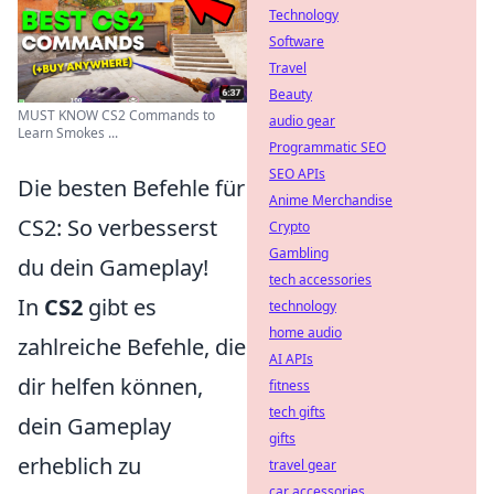
Technology
Software
Travel
Beauty
MUST KNOW CS2 Commands to
audio gear
Learn Smokes ...
Programmatic SEO
SEO APIs
Die besten Befehle für
Anime Merchandise
CS2: So verbesserst
Crypto
Gambling
du dein Gameplay!
tech accessories
In
CS2
gibt es
technology
home audio
zahlreiche Befehle, die
AI APIs
dir helfen können,
fitness
tech gifts
dein Gameplay
gifts
erheblich zu
travel gear
car accessories