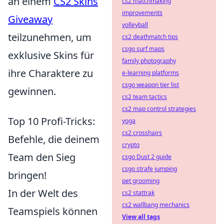
an einem
CS2 Skins
cs2 matchmaking
improvements
Giveaway
volleyball
teilzunehmen, um
cs2 deathmatch tips
csgo surf maps
exklusive Skins für
family photography
ihre Charaktere zu
e-learning platforms
csgo weapon tier list
gewinnen.
cs2 team tactics
cs2 map control strategies
Top 10 Profi-Tricks:
yoga
cs2 crosshairs
Befehle, die deinem
crypto
Team den Sieg
csgo Dust 2 guide
csgo strafe jumping
bringen!
pet grooming
In der Welt des
cs2 stattrak
cs2 wallbang mechanics
Teamspiels können
View all tags