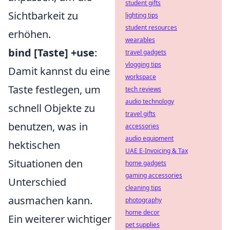
student gifts
Sichtbarkeit zu
lighting tips
student resources
erhöhen.
wearables
bind [Taste] +use
:
travel gadgets
vlogging tips
Damit kannst du eine
workspace
Taste festlegen, um
tech reviews
audio technology
schnell Objekte zu
travel gifts
benutzen, was in
accessories
audio equipment
hektischen
UAE E-Invoicing & Tax
Situationen den
home gadgets
gaming accessories
Unterschied
cleaning tips
ausmachen kann.
photography
home decor
Ein weiterer wichtiger
pet supplies