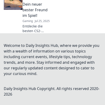
Schneller, besser,
Dein neuer
smarter – lass dich
bester Freund
überraschen!
im Spiel!
Gaming
Jul 25, 2025
Entdecke die
besten CS2-
Befehle und hebe
dein Spiel auf das
nächste Level!
Welcome to Daily Insights Hub, where we provide you
Werde zum Profi
with a wealth of information on various topics
und überrasche
including current events, lifestyle tips, technology
deine Gegner!
trends, and more. Stay informed and engaged with
our regularly updated content designed to cater to
your curious mind.
Daily Insights Hub
Copyright. All rights reserved 2020-
2026