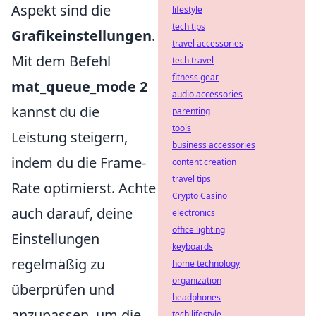
Aspekt sind die
lifestyle
tech tips
Grafikeinstellungen
.
travel accessories
Mit dem Befehl
tech travel
fitness gear
mat_queue_mode 2
audio accessories
kannst du die
parenting
tools
Leistung steigern,
business accessories
indem du die Frame-
content creation
travel tips
Rate optimierst. Achte
Crypto Casino
auch darauf, deine
electronics
office lighting
Einstellungen
keyboards
regelmäßig zu
home technology
organization
überprüfen und
headphones
anzupassen, um die
tech lifestyle