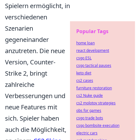
Spielern ermöglicht, in
verschiedenen
Szenarien
Popular Tags
gegeneinander
home loan
anzutreten. Die neue
react development
csgo ESL
Version, Counter-
csgo tactical pauses
Strike 2, bringt
keto diet
cs2 cases
zahlreiche
furniture restoration
Verbesserungen und
cs2 Nuke guide
cs2 molotov strategies
neue Features mit
obs for games
sich. Spieler haben
csgo trade bots
csgo bombsite execution
auch die Möglichkeit,
electric cars