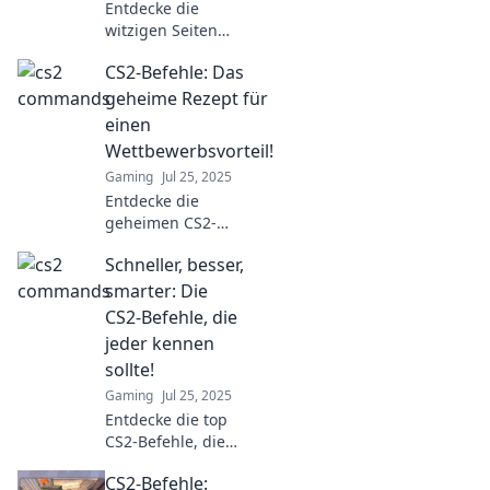
Entdecke die
Tricks!
witzigen Seiten
der CS2-Befehle!
CS2-Befehle: Das
Lache und
gewinne mit
geheime Rezept für
unseren lustigen
einen
Tricks und Tipps
Wettbewerbsvorteil!
für
Gaming
Jul 25, 2025
unvergesslichen
Entdecke die
Spielspaß!
geheimen CS2-
Befehle, die dir den
Schneller, besser,
ultimativen
Wettbewerbsvorteil im
smarter: Die
Spiel verschaffen! Jetzt
CS2-Befehle, die
klicken und besser
jeder kennen
werden!
sollte!
Gaming
Jul 25, 2025
Entdecke die top
CS2-Befehle, die
dein Gameplay
CS2-Befehle:
revolutionieren!