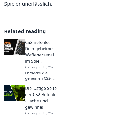
Spieler unerlässlich.
Related reading
CS2-Befehle:
Dein geheimes
Waffenarsenal
im Spiel!
Gaming
Jul 25, 2025
Entdecke die
geheimen CS2-
Befehle, die dein
Die lustige Seite
Spiel
revolutionieren!
der CS2-Befehle
Meistere das
- Lache und
Schlachtfeld mit
gewinne!
diesen
Gaming
Jul 25, 2025
unschlagbaren