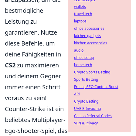
wallets
bestmögliche
travel tech
Leistung zu
laptops
office accessories
garantieren. Nutze
kitchen gadgets
diese Befehle, um
kitchen accessories
audio
deine Fähigkeiten in
office setup
CS2
zu maximieren
home tech
Crypto Sports Betting
und deinem Gegner
Sports Betting
immer einen Schritt
Fresh pSEO Content Boost
API
voraus zu sein!
Crypto Betting
Counter-Strike ist ein
UAE E-Invoicing
Casino Referral Codes
beliebtes Multiplayer-
VPN & Privacy
Ego-Shooter-Spiel, das