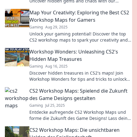
Uncover hidden gems and chaos with our
ultimate guide to wild and wacky adventures.
Map Your Creativity: Exploring the Best CS2
Workshop Maps for Gamers
Gaming
Aug 29, 2025
Unlock your gaming potential! Discover the top
CS2 workshop maps to spark your creativity and
elevate your gameplay today!
Workshop Wonders: Unleashing CS2's
Hidden Map Treasures
Gaming
Aug 16, 2025
Discover hidden treasures in CS2's maps! Join
Workshop Wonders for tips and tricks to unlock
the game's best-kept secrets.
CS2 Workshop Maps: Spielend die Zukunft
des Game Designs gestalten
Gaming
Jul 25, 2025
Entdecke aufregende CS2 Workshop Maps und
forme die Zukunft des Game Designs! Lass deiner
Kreativität freien Lauf und inspiriere andere!
CS2 Workshop Maps: Die unsichtbaren