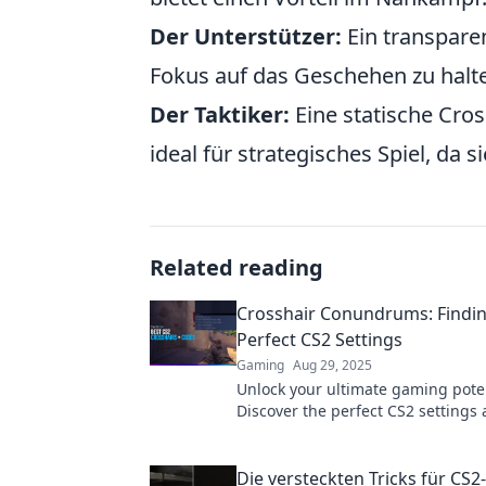
Der Unterstützer:
Ein transparen
Fokus auf das Geschehen zu halt
Der Taktiker:
Eine statische Cro
ideal für strategisches Spiel, da s
Related reading
Crosshair Conundrums: Findi
Perfect CS2 Settings
Gaming
Aug 29, 2025
Unlock your ultimate gaming poten
Discover the perfect CS2 settings
your crosshair with expert tips and
Die versteckten Tricks für CS2