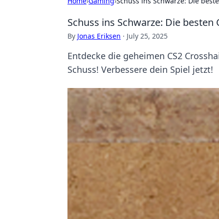
Home
›
Gaming
›
Schuss ins Schwarze: Die beste
Schuss ins Schwarze: Die besten C
By
Jonas Eriksen
·
July 25, 2025
Entdecke die geheimen CS2 Crosshair
Schuss! Verbessere dein Spiel jetzt!