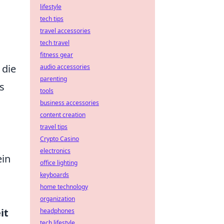
lifestyle
tech tips
travel accessories
tech travel
fitness gear
 die
audio accessories
parenting
s
tools
business accessories
content creation
travel tips
Crypto Casino
electronics
ein
office lighting
keyboards
home technology
organization
it
headphones
tech lifestyle