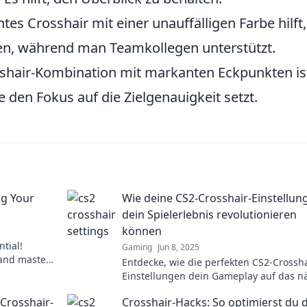
tes Crosshair mit einer unauffälligen Farbe hilft
en, während man Teamkollegen unterstützt.
sshair-Kombination mit markanten Eckpunkten is
ie den Fokus auf die Zielgenauigkeit setzt.
ng Your
Wie deine CS2-Crosshair-Einstellun
dein Spielerlebnis revolutionieren
können
tial!
Gaming
Jun 8, 2025
 and master
Entdecke, wie die perfekten CS2-Crossha
 tricks.
Einstellungen dein Gameplay auf das n
Level heben können! Tipps und Tricks w
-Crosshair-
Crosshair-Hacks: So optimierst du 
auf dich!