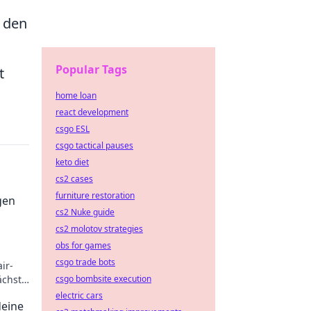
, den
Popular Tags
t
home loan
react development
csgo ESL
csgo tactical pauses
keto diet
cs2 cases
furniture restoration
gen
cs2 Nuke guide
cs2 molotov strategies
obs for games
csgo trade bots
ir-
ächste
csgo bombsite execution
arten
electric cars
deine