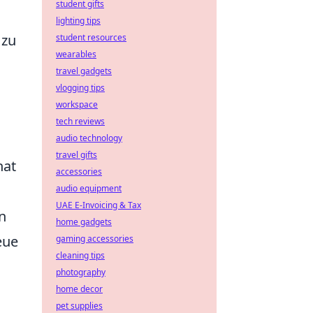
student gifts
lighting tips
 zu
student resources
wearables
travel gadgets
vlogging tips
workspace
tech reviews
audio technology
travel gifts
hat
accessories
audio equipment
UAE E-Invoicing & Tax
n
home gadgets
eue
gaming accessories
cleaning tips
photography
home decor
pet supplies