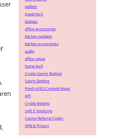
sser
wallets
travel tech
laptops
office accessories
kitchen gadgets
kitchen accessories
uf
audio
office setup
home tech
Crypto Sports Betting
.
Sports Betting
Fresh pSEO Content Boost
aren
API
Crypto Betting
UAE E-Invoicing
Casino Referral Codes
d,
VPN & Privacy