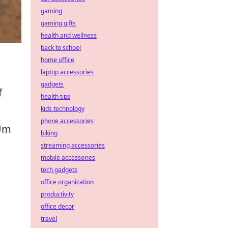
gaming
gaming gifts
health and wellness
back to school
home office
laptop accessories
gadgets
f
health tips
kids technology
phone accessories
 Um
biking
streaming accessories
mobile accessories
tech gadgets
office organization
productivity
u
office decor
travel