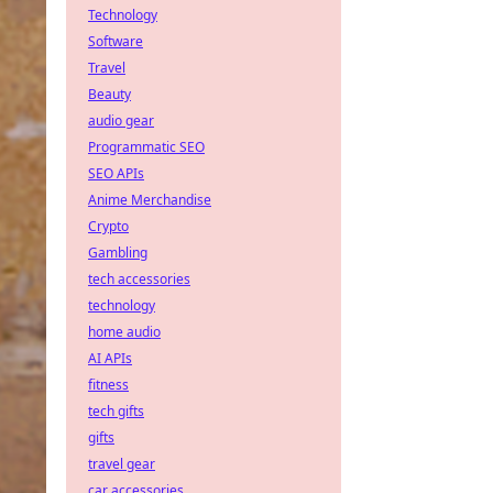
Technology
Software
Travel
Beauty
audio gear
Programmatic SEO
SEO APIs
Anime Merchandise
Crypto
Gambling
tech accessories
technology
home audio
AI APIs
fitness
tech gifts
gifts
travel gear
car accessories