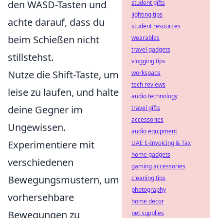
den WASD-Tasten und
student gifts
lighting tips
achte darauf, dass du
student resources
beim Schießen nicht
wearables
travel gadgets
stillstehst.
vlogging tips
Nutze die Shift-Taste, um
workspace
tech reviews
leise zu laufen, und halte
audio technology
deine Gegner im
travel gifts
accessories
Ungewissen.
audio equipment
Experimentiere mit
UAE E-Invoicing & Tax
home gadgets
verschiedenen
gaming accessories
Bewegungsmustern, um
cleaning tips
photography
vorhersehbare
home decor
Bewegungen zu
pet supplies