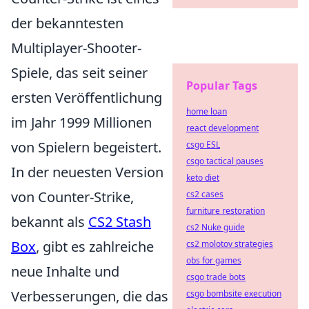
der bekanntesten
Multiplayer-Shooter-
Spiele, das seit seiner
Popular Tags
ersten Veröffentlichung
home loan
im Jahr 1999 Millionen
react development
von Spielern begeistert.
csgo ESL
csgo tactical pauses
In der neuesten Version
keto diet
von Counter-Strike,
cs2 cases
furniture restoration
bekannt als
CS2 Stash
cs2 Nuke guide
Box
, gibt es zahlreiche
cs2 molotov strategies
obs for games
neue Inhalte und
csgo trade bots
Verbesserungen, die das
csgo bombsite execution