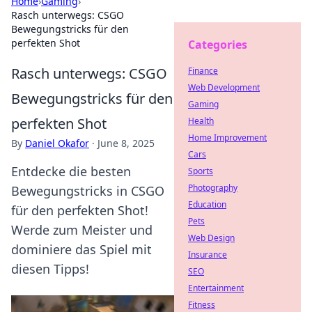
Home
›
Gaming
›
Rasch unterwegs: CSGO
Bewegungstricks für den
perfekten Shot
Categories
Rasch unterwegs: CSGO
Finance
Web Development
Bewegungstricks für den
Gaming
perfekten Shot
Health
Home Improvement
By
Daniel Okafor
·
June 8, 2025
Cars
Entdecke die besten
Sports
Photography
Bewegungstricks in CSGO
Education
für den perfekten Shot!
Pets
Werde zum Meister und
Web Design
dominiere das Spiel mit
Insurance
diesen Tipps!
SEO
Entertainment
Fitness