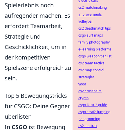
electric cars
Spielerlebnis noch
cs2 matchmaking
aufregender machen. Es
improvements
volleyball
erfordert Teamarbeit,
cs2 deathmatch tips
Strategie und
csgo surf maps
family photography
Geschicklichkeit, um in
e-learning platforms
der kompetitiven
csgo weapon tier list
cs2 team tactics
Spielszene erfolgreich zu
cs2 map control
sein.
strategies
yoga
cs2 crosshairs
Top 5 Bewegungstricks
crypto
für CSGO: Deine Gegner
csgo Dust 2 guide
csgo strafe jumping
überlisten
pet grooming
In
CSGO
ist Bewegung
cs2 stattrak