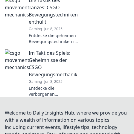
Die Taktik des
sprunghaft und
geschmeidig für jeden
Tanzes: CSGO
Match – Tipps, Tricks
Bewegungstechniken
und strategische
enthüllt
Insights!
Gaming
Jun 8, 2025
Entdecke die geheimen
Bewegungstechniken in
CSGO! Meistere die
Im Takt des Spiels:
Taktik des Tanzes und
dominiere deine
Geheimnisse der
Gegner. Jetzt klicken
CSGO
und lernen!
Bewegungsmechanik
Gaming
Jun 8, 2025
Entdecke die
verborgenen
Geheimnisse der CSGO
Bewegungsmechanik
und meistere das Spiel
Welcome to Daily Insights Hub, where we provide you
wie ein Profi! Tipps,
with a wealth of information on various topics
Tricks und strategische
including current events, lifestyle tips, technology
Insights warten auf