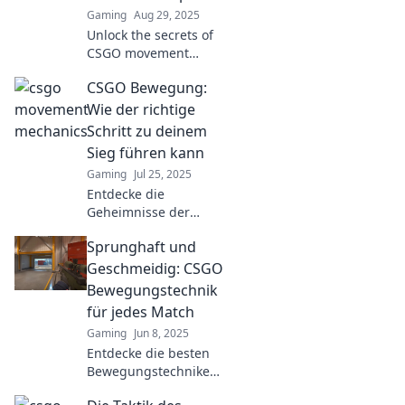
Gaming
Aug 29, 2025
Unlock the secrets of
CSGO movement
mechanics! Discover
CSGO Bewegung:
how stutter stepping
can boost your
Wie der richtige
gameplay and elevate
Schritt zu deinem
your success to new
Sieg führen kann
heights.
Gaming
Jul 25, 2025
Entdecke die
Geheimnisse der
CSGO-Bewegung!
Sprunghaft und
Lerne, wie die
richtigen Schritte dich
Geschmeidig: CSGO
sicher zum Sieg
Bewegungstechnik
führen. Beginn deine
für jedes Match
Reise zum Meister!
Gaming
Jun 8, 2025
Entdecke die besten
Bewegungstechniken
in CSGO! Werde