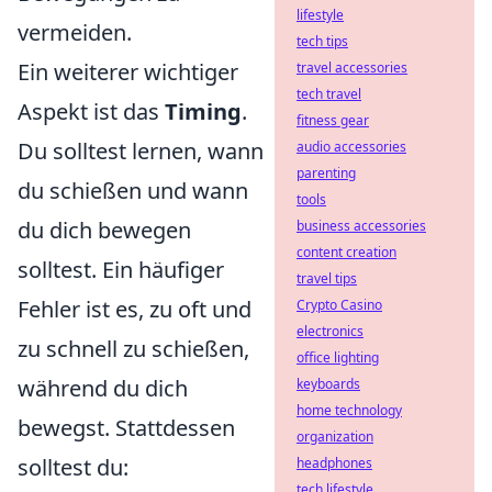
lifestyle
vermeiden.
tech tips
Ein weiterer wichtiger
travel accessories
tech travel
Aspekt ist das
Timing
.
fitness gear
Du solltest lernen, wann
audio accessories
parenting
du schießen und wann
tools
du dich bewegen
business accessories
content creation
solltest. Ein häufiger
travel tips
Fehler ist es, zu oft und
Crypto Casino
electronics
zu schnell zu schießen,
office lighting
während du dich
keyboards
home technology
bewegst. Stattdessen
organization
solltest du:
headphones
tech lifestyle