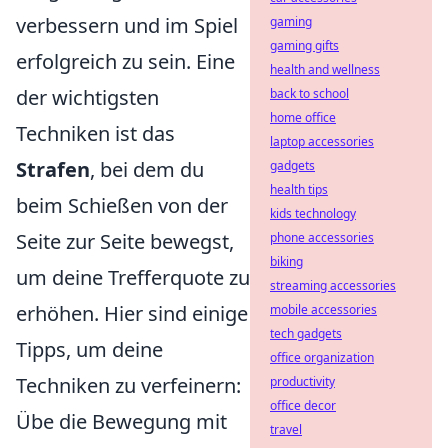
verbessern und im Spiel
gaming
gaming gifts
erfolgreich zu sein. Eine
health and wellness
der wichtigsten
back to school
home office
Techniken ist das
laptop accessories
Strafen
, bei dem du
gadgets
health tips
beim Schießen von der
kids technology
Seite zur Seite bewegst,
phone accessories
biking
um deine Trefferquote zu
streaming accessories
erhöhen. Hier sind einige
mobile accessories
tech gadgets
Tipps, um deine
office organization
Techniken zu verfeinern:
productivity
office decor
Übe die Bewegung mit
travel