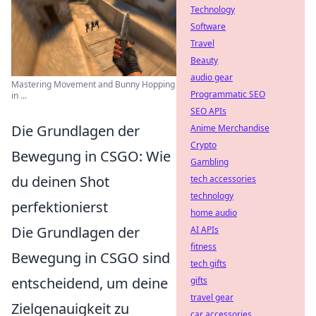
Technology
Software
Travel
Beauty
audio gear
Mastering Movement and Bunny Hopping
Programmatic SEO
in ...
SEO APIs
Die Grundlagen der
Anime Merchandise
Crypto
Bewegung in CSGO: Wie
Gambling
du deinen Shot
tech accessories
technology
perfektionierst
home audio
Die Grundlagen der
AI APIs
fitness
Bewegung in CSGO sind
tech gifts
entscheidend, um deine
gifts
travel gear
Zielgenauigkeit zu
car accessories