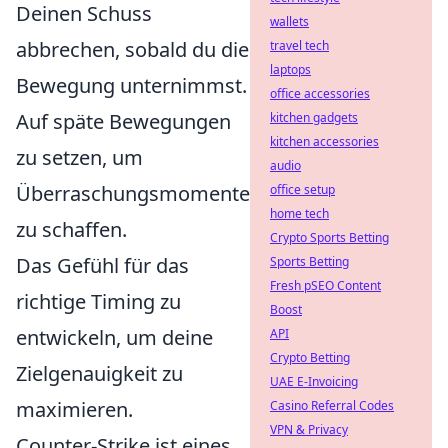
Deinen Schuss
wallets
abbrechen, sobald du die
travel tech
laptops
Bewegung unternimmst.
office accessories
Auf späte Bewegungen
kitchen gadgets
kitchen accessories
zu setzen, um
audio
Überraschungsmomente
office setup
home tech
zu schaffen.
Crypto Sports Betting
Das Gefühl für das
Sports Betting
Fresh pSEO Content
richtige Timing zu
Boost
entwickeln, um deine
API
Crypto Betting
Zielgenauigkeit zu
UAE E-Invoicing
maximieren.
Casino Referral Codes
VPN & Privacy
Counter-Strike ist eines