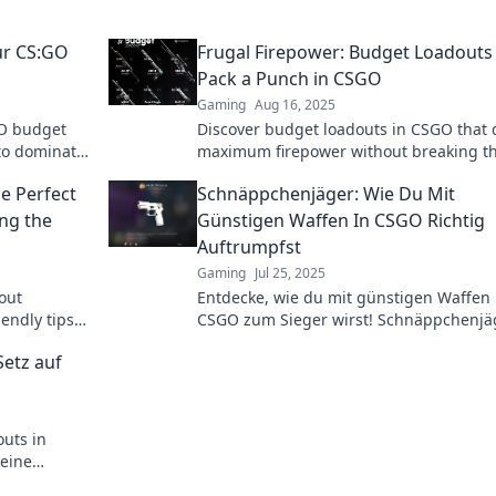
ur CS:GO
Frugal Firepower: Budget Loadouts
Pack a Punch in CSGO
Gaming
Aug 16, 2025
GO budget
Discover budget loadouts in CSGO that 
 to dominate
maximum firepower without breaking t
bank. Unleash your frugal side today!
he Perfect
Schnäppchenjäger: Wie Du Mit
ng the
Günstigen Waffen In CSGO Richtig
Auftrumpfst
Gaming
Jul 25, 2025
out
Entdecke, wie du mit günstigen Waffen 
endly tips
CSGO zum Sieger wirst! Schnäppchenjä
and
Strategien für maximale Erfolge im Spie
etz auf
uts in
keine