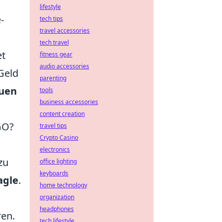
lifestyle
-
tech tips
travel accessories
tech travel
et
fitness gear
audio accessories
Geld
parenting
auen
tools
business accessories
content creation
GO?
travel tips
Crypto Casino
electronics
zu
office lighting
keyboards
agle
.
home technology
organization
headphones
ren.
tech lifestyle