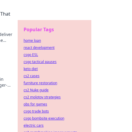
 That
Popular Tags
deliver
he
home loan
react development
csgo ESL
csgo tactical pauses
keto diet
cs2 cases
in
furniture restoration
ger-
cs2 Nuke guide
l!
cs2 molotov strategies
obs for games
csgo trade bots
csgo bombsite execution
electric cars