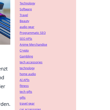
Technology
Software
Travel
Beauty
audio gear
Programmatic SEO
SEO APIs
Anime Merchandise
Crypto
Gambling
tech accessories
enzt
technology
home audio
nd
AI APIs
der
fitness
tech gifts
gifts
rden.
travel gear
car accessories