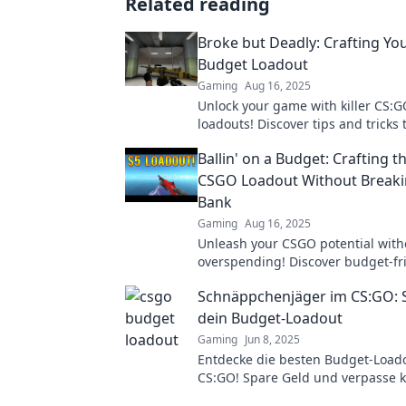
Related reading
Broke but Deadly: Crafting Yo
Budget Loadout
Gaming
Aug 16, 2025
Unlock your game with killer CS:
loadouts! Discover tips and tricks
without breaking the bank.
Ballin' on a Budget: Crafting t
CSGO Loadout Without Breaki
Bank
Gaming
Aug 16, 2025
Unleash your CSGO potential with
overspending! Discover budget-fri
for crafting the ultimate loadout 
Schnäppchenjäger im CS:GO: S
dominate the game!
dein Budget-Loadout
Gaming
Jun 8, 2025
Entdecke die besten Budget-Loado
CS:GO! Spare Geld und verpasse 
Schnäppchen mehr – werde zum