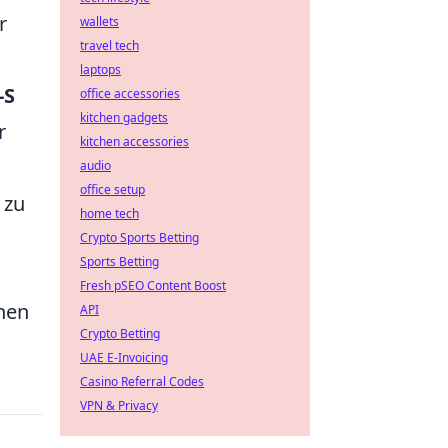
r
wallets
travel tech
laptops
-S
office accessories
kitchen gadgets
r
kitchen accessories
audio
office setup
 zu
home tech
n
Crypto Sports Betting
Sports Betting
Fresh pSEO Content Boost
anen
API
Crypto Betting
UAE E-Invoicing
Casino Referral Codes
VPN & Privacy