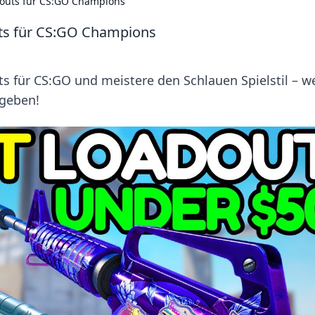
adouts für CS:GO Champions
uts für CS:GO Champions
s für CS:GO und meistere den Schlauen Spielstil – w
geben!