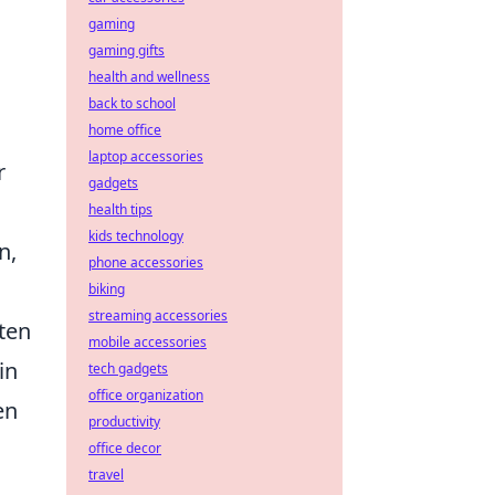
gaming
gaming gifts
health and wellness
back to school
home office
laptop accessories
r
gadgets
health tips
kids technology
n,
phone accessories
biking
streaming accessories
ten
mobile accessories
in
tech gadgets
office organization
en
productivity
office decor
travel