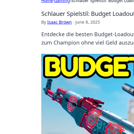
Home
›
Gaming
›
Schlauer Spielstil: Budget Lo
Schlauer Spielstil: Budget Loado
By
Isaac Brown
·
June 8, 2025
Entdecke die besten Budget-Loadout
zum Champion ohne viel Geld auszu