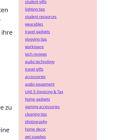
student gifts
ten
lighting tips
student resources
r
wearables
 ihre
travel gadgets
vlogging tips
workspace
tech reviews
audio technology
travel gifts
accessories
audio equipment
UAE E-Invoicing & Tax
home gadgets
le zu
gaming accessories
cleaning tips
photography
eine
home decor
pet supplies